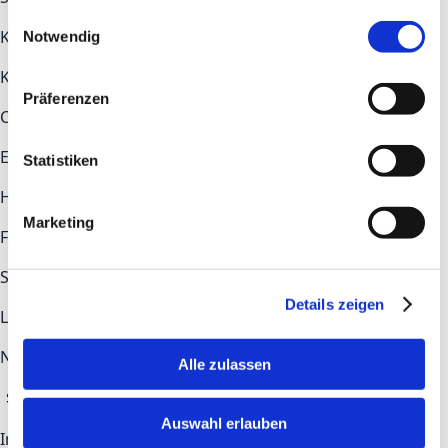
gesammelt haben.
Einwilligungsauswahl
Key topics
Notwendig
Key topics
Construction
Health Tech
Industry
Präferenzen
COMMUNITY
Ecosystem
Newsroom
Statistiken
Help & Contact
Marketing
FAQs
Contact
STAY UP TO DATE
Details zeigen
LinkedIn
Newsletter-Anmeldung
Alle zulassen
Subscribe
Auswahl erlauben
Imprint
Privacy Policy