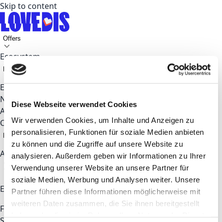
Skip to content
Offers
Ecosystem
Key Topics
Events
News
Diese Webseite verwendet Cookies
About
Wir verwenden Cookies, um Inhalte und Anzeigen zu
Contact
personalisieren, Funktionen für soziale Medien anbieten
EN
zu können und die Zugriffe auf unsere Website zu
Apply now
analysieren. Außerdem geben wir Informationen zu Ihrer
Verwendung unserer Website an unsere Partner für
soziale Medien, Werbung und Analysen weiter. Unsere
Explore
Partner führen diese Informationen möglicherweise mit
weiteren Daten zusammen, die Sie ihnen bereitgestellt
For Startups & Talents
For Corporates
Coworking
haben oder die sie im Rahmen Ihrer Nutzung der Dienste
Space
Partners
About LOVEDIS