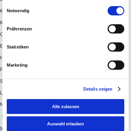
gesammelt haben.
Einwilligungsauswahl
Key topics
Notwendig
Key topics
Construction
Health Tech
Industry
Präferenzen
COMMUNITY
Ecosystem
Newsroom
Statistiken
Help & Contact
Marketing
FAQs
Contact
STAY UP TO DATE
Details zeigen
LinkedIn
Newsletter-Anmeldung
Alle zulassen
Subscribe
Auswahl erlauben
Imprint
Privacy Policy