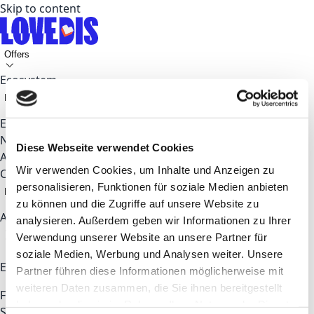
Skip to content
Offers
Ecosystem
Key Topics
Events
News
Diese Webseite verwendet Cookies
About
Wir verwenden Cookies, um Inhalte und Anzeigen zu
Contact
personalisieren, Funktionen für soziale Medien anbieten
EN
zu können und die Zugriffe auf unsere Website zu
Apply now
analysieren. Außerdem geben wir Informationen zu Ihrer
Verwendung unserer Website an unsere Partner für
soziale Medien, Werbung und Analysen weiter. Unsere
Explore
Partner führen diese Informationen möglicherweise mit
weiteren Daten zusammen, die Sie ihnen bereitgestellt
For Startups & Talents
For Corporates
Coworking
haben oder die sie im Rahmen Ihrer Nutzung der Dienste
Space
Partners
About LOVEDIS