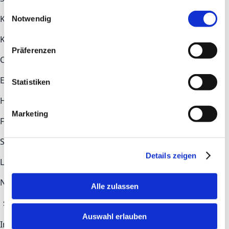
gesammelt haben.
Einwilligungsauswahl
Key topics
Notwendig
Key topics
Construction
Health Tech
Industry
Präferenzen
COMMUNITY
Ecosystem
Newsroom
Statistiken
Help & Contact
Marketing
FAQs
Contact
STAY UP TO DATE
Details zeigen
LinkedIn
Newsletter-Anmeldung
Alle zulassen
Subscribe
Auswahl erlauben
Imprint
Privacy Policy