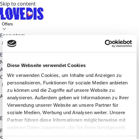
Skip to content
Offers
Ecosystem
Key Topics
Events
News
Diese Webseite verwendet Cookies
About
Wir verwenden Cookies, um Inhalte und Anzeigen zu
Contact
personalisieren, Funktionen für soziale Medien anbieten
EN
zu können und die Zugriffe auf unsere Website zu
Apply now
analysieren. Außerdem geben wir Informationen zu Ihrer
Verwendung unserer Website an unsere Partner für
soziale Medien, Werbung und Analysen weiter. Unsere
Explore
Partner führen diese Informationen möglicherweise mit
weiteren Daten zusammen, die Sie ihnen bereitgestellt
For Startups & Talents
For Corporates
Coworking
haben oder die sie im Rahmen Ihrer Nutzung der Dienste
Space
Partners
About LOVEDIS