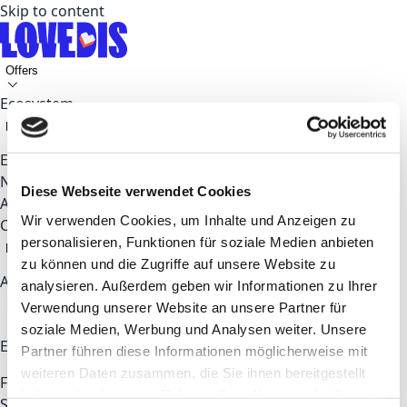
Skip to content
Offers
Ecosystem
Key Topics
Events
News
Diese Webseite verwendet Cookies
About
Wir verwenden Cookies, um Inhalte und Anzeigen zu
Contact
personalisieren, Funktionen für soziale Medien anbieten
EN
zu können und die Zugriffe auf unsere Website zu
Apply now
analysieren. Außerdem geben wir Informationen zu Ihrer
Verwendung unserer Website an unsere Partner für
soziale Medien, Werbung und Analysen weiter. Unsere
Explore
Partner führen diese Informationen möglicherweise mit
weiteren Daten zusammen, die Sie ihnen bereitgestellt
For Startups & Talents
For Corporates
Coworking
haben oder die sie im Rahmen Ihrer Nutzung der Dienste
Space
Partners
About LOVEDIS