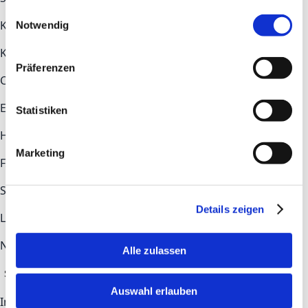
gesammelt haben.
Einwilligungsauswahl
Key topics
Notwendig
Key topics
Construction
Health Tech
Industry
Präferenzen
COMMUNITY
Ecosystem
Newsroom
Statistiken
Help & Contact
Marketing
FAQs
Contact
STAY UP TO DATE
Details zeigen
LinkedIn
Newsletter-Anmeldung
Alle zulassen
Subscribe
Auswahl erlauben
Imprint
Privacy Policy