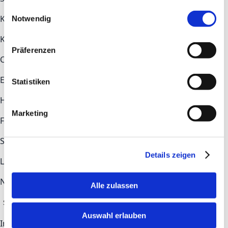
gesammelt haben.
Einwilligungsauswahl
Key topics
Notwendig
Key topics
Construction
Health Tech
Industry
Präferenzen
COMMUNITY
Ecosystem
Newsroom
Statistiken
Help & Contact
Marketing
FAQs
Contact
STAY UP TO DATE
Details zeigen
LinkedIn
Newsletter-Anmeldung
Alle zulassen
Subscribe
Auswahl erlauben
Imprint
Privacy Policy