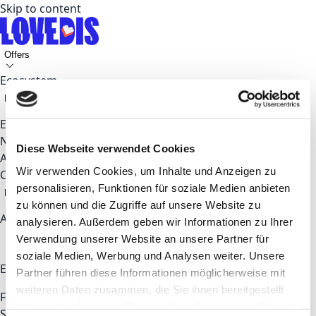
Skip to content
Offers
Ecosystem
Key Topics
Events
News
Diese Webseite verwendet Cookies
About
Wir verwenden Cookies, um Inhalte und Anzeigen zu
Contact
personalisieren, Funktionen für soziale Medien anbieten
EN
zu können und die Zugriffe auf unsere Website zu
Apply now
analysieren. Außerdem geben wir Informationen zu Ihrer
Verwendung unserer Website an unsere Partner für
soziale Medien, Werbung und Analysen weiter. Unsere
Explore
Partner führen diese Informationen möglicherweise mit
weiteren Daten zusammen, die Sie ihnen bereitgestellt
For Startups & Talents
For Corporates
Coworking
haben oder die sie im Rahmen Ihrer Nutzung der Dienste
Space
Partners
About LOVEDIS