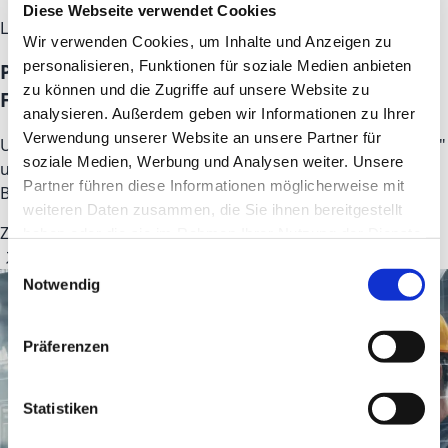
Diese Webseite verwendet Cookies
LOVEDIS Communications
Wir verwenden Cookies, um Inhalte und Anzeigen zu
personalisieren, Funktionen für soziale Medien anbieten
Podcast: StartMiUp | Impact Festival |
zu können und die Zugriffe auf unsere Website zu
Frankfurt: Mara Steinbrenner
analysieren. Außerdem geben wir Informationen zu Ihrer
Verwendung unserer Website an unsere Partner für
Unsere CEO, Mara ist zu Gast im Podcast "Einfach Women"
soziale Medien, Werbung und Analysen weiter. Unsere
und zeigt, wie nachhaltige Transformation auch ohne
Partner führen diese Informationen möglicherweise mit
Bullshit-Bingo möglich ist
weiteren Daten zusammen, die Sie ihnen bereitgestellt
Zum Artikel
haben oder die sie im Rahmen Ihrer Nutzung der Dienste
gesammelt haben.
Einwilligungsauswahl
Notwendig
Präferenzen
Statistiken