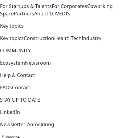
For Startups & Talents
For Corporates
Coworking
Space
Partners
About LOVEDIS
Key topics
Key topics
Construction
Health Tech
Industry
COMMUNITY
Ecosystem
Newsroom
Help & Contact
FAQs
Contact
STAY UP TO DATE
LinkedIn
Newsletter-Anmeldung
Subscribe