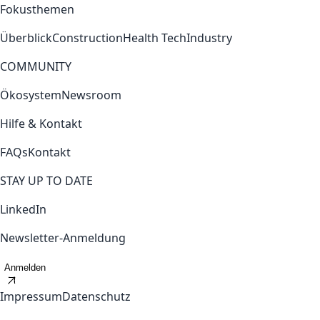
Fokusthemen
Überblick
Construction
Health Tech
Industry
COMMUNITY
Ökosystem
Newsroom
Hilfe & Kontakt
FAQs
Kontakt
STAY UP TO DATE
LinkedIn
Newsletter-Anmeldung
Anmelden
Impressum
Datenschutz