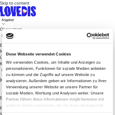
Skip to content
Angebot
Ökosystem
Fokusthemen
Events
News
Diese Webseite verwendet Cookies
Über uns
Wir verwenden Cookies, um Inhalte und Anzeigen zu
Kontakt
personalisieren, Funktionen für soziale Medien anbieten
DE
zu können und die Zugriffe auf unsere Website zu
Jetzt bewerben
analysieren. Außerdem geben wir Informationen zu Ihrer
Verwendung unserer Website an unsere Partner für
soziale Medien, Werbung und Analysen weiter. Unsere
Entdecken
Partner führen diese Informationen möglicherweise mit
weiteren Daten zusammen, die Sie ihnen bereitgestellt
Für Startups & Talents
Für Unternehmen
Coworking
haben oder die sie im Rahmen Ihrer Nutzung der Dienste
Space
Partner
Über LOVEDIS