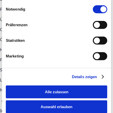
gesammelt haben.
Einwilligungsauswahl
Fokusthemen
Notwendig
Überblick
Construction
Health Tech
Industry
Präferenzen
COMMUNITY
Ökosystem
Newsroom
Statistiken
Hilfe & Kontakt
Marketing
FAQs
Kontakt
STAY UP TO DATE
Details zeigen
LinkedIn
Newsletter-Anmeldung
Alle zulassen
Anmelden
Auswahl erlauben
Impressum
Datenschutz