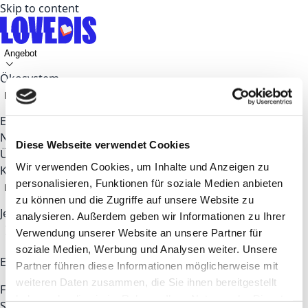
Skip to content
Angebot
Ökosystem
Fokusthemen
Events
News
Diese Webseite verwendet Cookies
Über uns
Wir verwenden Cookies, um Inhalte und Anzeigen zu
Kontakt
personalisieren, Funktionen für soziale Medien anbieten
DE
zu können und die Zugriffe auf unsere Website zu
Jetzt bewerben
analysieren. Außerdem geben wir Informationen zu Ihrer
Verwendung unserer Website an unsere Partner für
soziale Medien, Werbung und Analysen weiter. Unsere
Entdecken
Partner führen diese Informationen möglicherweise mit
weiteren Daten zusammen, die Sie ihnen bereitgestellt
Für Startups & Talents
Für Unternehmen
Coworking
haben oder die sie im Rahmen Ihrer Nutzung der Dienste
Space
Partner
Über LOVEDIS