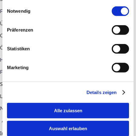
gesammelt haben.
Einwilligungsauswahl
Fokusthemen
Notwendig
Überblick
Construction
Health Tech
Industry
Präferenzen
COMMUNITY
Ökosystem
Newsroom
Statistiken
Hilfe & Kontakt
Marketing
FAQs
Kontakt
STAY UP TO DATE
Details zeigen
LinkedIn
Newsletter-Anmeldung
Alle zulassen
Anmelden
Auswahl erlauben
Impressum
Datenschutz