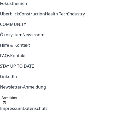
Fokusthemen
Überblick
Construction
Health Tech
Industry
COMMUNITY
Ökosystem
Newsroom
Hilfe & Kontakt
FAQs
Kontakt
STAY UP TO DATE
LinkedIn
Newsletter-Anmeldung
Anmelden
Impressum
Datenschutz