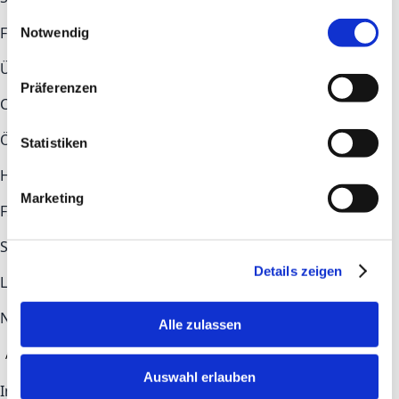
gesammelt haben.
Einwilligungsauswahl
Fokusthemen
Notwendig
Überblick
Construction
Health Tech
Industry
Präferenzen
COMMUNITY
Ökosystem
Newsroom
Statistiken
Hilfe & Kontakt
Marketing
FAQs
Kontakt
STAY UP TO DATE
Details zeigen
LinkedIn
Newsletter-Anmeldung
Alle zulassen
Anmelden
Auswahl erlauben
Impressum
Datenschutz