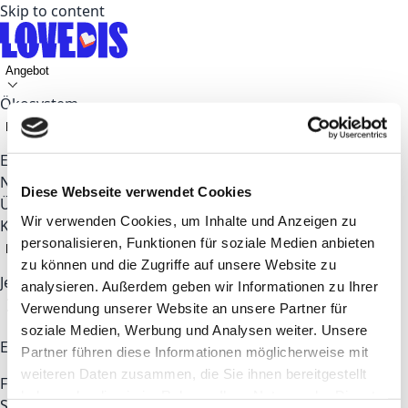
Skip to content
Angebot
Ökosystem
Fokusthemen
Events
News
Diese Webseite verwendet Cookies
Über uns
Wir verwenden Cookies, um Inhalte und Anzeigen zu
Kontakt
personalisieren, Funktionen für soziale Medien anbieten
DE
zu können und die Zugriffe auf unsere Website zu
Jetzt bewerben
analysieren. Außerdem geben wir Informationen zu Ihrer
Verwendung unserer Website an unsere Partner für
soziale Medien, Werbung und Analysen weiter. Unsere
Entdecken
Partner führen diese Informationen möglicherweise mit
weiteren Daten zusammen, die Sie ihnen bereitgestellt
Für Startups & Talents
Für Unternehmen
Coworking
haben oder die sie im Rahmen Ihrer Nutzung der Dienste
Space
Partner
Über LOVEDIS