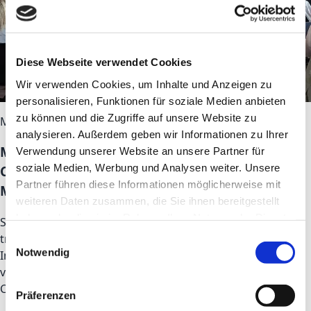
Diese Webseite verwendet Cookies
Wir verwenden Cookies, um Inhalte und Anzeigen zu
personalisieren, Funktionen für soziale Medien anbieten
zu können und die Zugriffe auf unsere Website zu
May 28, 2026
analysieren. Außerdem geben wir Informationen zu Ihrer
Mission Construction: LOVEDIS bringt
Verwendung unserer Website an unsere Partner für
soziale Medien, Werbung und Analysen weiter. Unsere
ClimateTech- und Construction-Startups nach
Partner führen diese Informationen möglicherweise mit
Marburg
weiteren Daten zusammen, die Sie ihnen bereitgestellt
haben oder die sie im Rahmen Ihrer Nutzung der Dienste
STARTBASE // Beim Demo Day im Lokschuppen Marburg
gesammelt haben.
trafen Klimaforschung, Bauindustrie und Startup-
Einwilligungsauswahl
Notwendig
Innovation aufeinander. Mit einer eindringlichen Keynote
von Hans Joachim Schellnhuber und 14 jungen
ConstructionTech-Teams.
Präferenzen