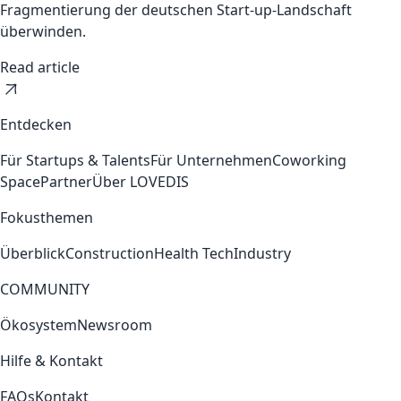
Fragmentierung der deutschen Start-up-Landschaft
überwinden.
Read article
Entdecken
Für Startups & Talents
Für Unternehmen
Coworking
Space
Partner
Über LOVEDIS
Fokusthemen
Überblick
Construction
Health Tech
Industry
COMMUNITY
Ökosystem
Newsroom
Hilfe & Kontakt
FAQs
Kontakt